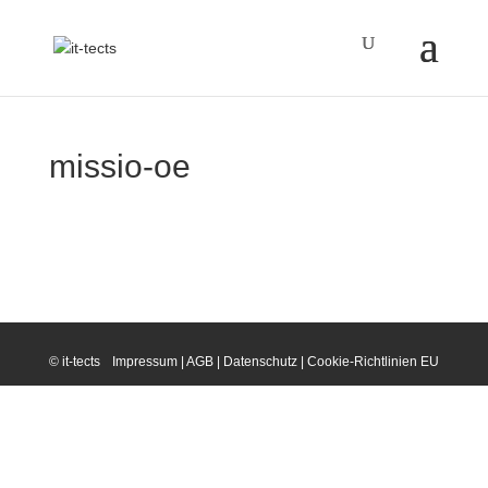
missio-oe
© it-tects
Impressum
|
AGB
|
Datenschutz
|
Cookie-Richtlinien EU